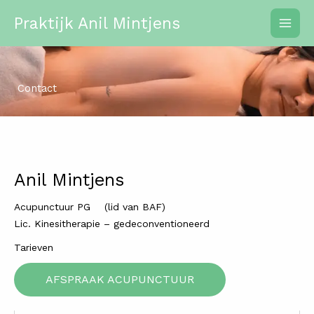
Spring
Praktijk Anil Mintjens
naar
de
inhoud
Contact
Anil Mintjens
Acupunctuur PG (lid van BAF)
Lic. Kinesitherapie – gedeconventioneerd
Tarieven
AFSPRAAK ACUPUNCTUUR