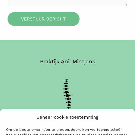
c
O
r
m
h
n
p
m
t
d
VERSTUUR BERICHT
e
e
r
r
w
e
r
Praktijk Anil Mintjens
p
Beheer cookie toestemming
Plan uw afspraak online
Om de beste ervaringen te bieden, gebruiken we technologieën