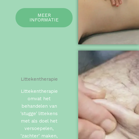
MEER
INFORMATIE
Littekentherapie
Littekentherapie
omvat het
behandelen van
'stugge' littekens
met als doel het
versoepelen,
‘zachter’ maken,