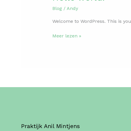
world!
Blog
/
Andy
Welcome to WordPress. This is your f
Meer lezen »
Praktijk Anil Mintjens