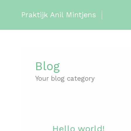
Spring
naar
Praktijk Anil Mintjens
de
inhoud
Blog
Your blog category
Hello
Hello world!